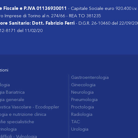
e Fiscale e P.IVA 01136930011
- Capitale Sociale euro 920.400 i.v.
ro Imprese di Torino al n. 274/66 - REA TO 381235
ore Sanitario: Dott. Fabrizio Ferri
- D.G.R. 26-10460 del 22/09/20
 12-8171 del 11/02/20
zioni
Gastroenterologia
logia
Ginecologia
ia Bariatrica
Neurologia
gia generale
Pneumologia
stica Vascolare - Ecodoppler
Proctologia
gia e nutrizione clinica
Radiologia
fie specialistiche
TAC
inologia
Urologia
difficili - Vulnologia