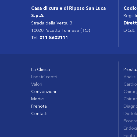
Casa di cura e di Riposo San Luca
Codic
S.p.A.
Regist
Strada della Vetta, 3
Dirett
10020 Pecetto Torinese (TO)
D.G.R.
Tel.
011 8602111
La Clinica
Presta
I nostri centri
Analisi
Valori
Cardio
Convenzioni
Chirurg
Medici
Chirur
Prenota
Diagno
Contatti
Dietolo
Ecogra
Endocr
Ferite 